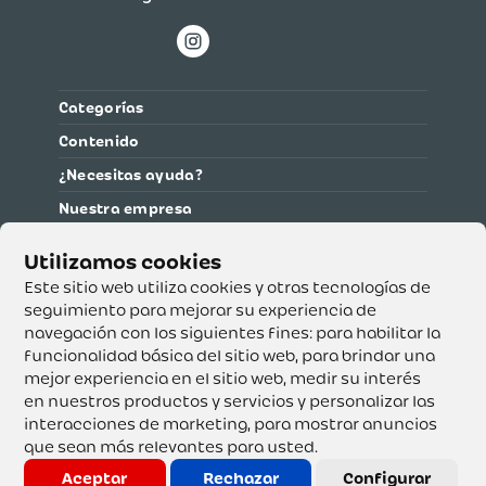
Categorías
Contenido
¿Necesitas ayuda?
Nuestra empresa
Información legal
Ética y cumplimiento
Este sitio web utiliza cookies y otras tecnologías de
seguimiento para mejorar su experiencia de
navegación con los siguientes fines:
para habilitar la
Supertiendas y Drogería Olímpica S.A. - Nit 890.107.487 -
Dirección de notificación: Calle 53 No. 46-192 local 3-01
funcionalidad básica del sitio web
,
para brindar una
Teléfono: 3232540999 - Correo:
mejor experiencia en el sitio web
,
medir su interés
servicioalcliente@olimpica.com.co
en nuestros productos y servicios y personalizar las
interacciones de marketing
,
para mostrar anuncios
que sean más relevantes para usted
.
Copyright o Actualización 2023 OLÍMPICA S.A. Derechos
Reservados.
Aceptar
Rechazar
Configurar