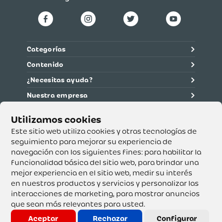
Categorías
Contenido
¿Necesitas ayuda?
Nuestra empresa
Información legal
Ética y cumplimiento
Este sitio web utiliza cookies y otras tecnologías de
seguimiento para mejorar su experiencia de
navegación con los siguientes fines:
para habilitar la
Supertiendas y Drogería Olímpica S.A. - Nit 890.107.487 -
Dirección de notificación: Calle 53 No. 46-192 local 3-01
funcionalidad básica del sitio web
,
para brindar una
Teléfono: 3232540999 - Correo:
mejor experiencia en el sitio web
,
medir su interés
servicioalcliente@olimpica.com.co
en nuestros productos y servicios y personalizar las
interacciones de marketing
,
para mostrar anuncios
que sean más relevantes para usted
.
Copyright o Actualización 2023 OLÍMPICA S.A. Derechos
Reservados.
Aceptar
Rechazar
Configurar