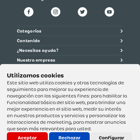
Categorías
Contenido
¿Necesitas ayuda?
Nuestra empresa
Información legal
Ética y cumplimiento
Este sitio web utiliza cookies y otras tecnologías de
seguimiento para mejorar su experiencia de
navegación con los siguientes fines:
para habilitar la
Supertiendas y Drogería Olímpica S.A. - Nit 890.107.487 -
Dirección de notificación: Calle 53 No. 46-192 local 3-01
funcionalidad básica del sitio web
,
para brindar una
Teléfono: 3232540999 - Correo:
mejor experiencia en el sitio web
,
medir su interés
servicioalcliente@olimpica.com.co
en nuestros productos y servicios y personalizar las
interacciones de marketing
,
para mostrar anuncios
que sean más relevantes para usted
.
Copyright o Actualización 2023 OLÍMPICA S.A. Derechos
Reservados.
Aceptar
Rechazar
Configurar