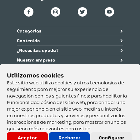
Categorías
Contenido
¿Necesitas ayuda?
Nuestra empresa
Información legal
Ética y cumplimiento
Este sitio web utiliza cookies y otras tecnologías de
seguimiento para mejorar su experiencia de
navegación con los siguientes fines:
para habilitar la
Supertiendas y Drogería Olímpica S.A. - Nit 890.107.487 -
Dirección de notificación: Calle 53 No. 46-192 local 3-01
funcionalidad básica del sitio web
,
para brindar una
Teléfono: 3232540999 - Correo:
mejor experiencia en el sitio web
,
medir su interés
servicioalcliente@olimpica.com.co
en nuestros productos y servicios y personalizar las
interacciones de marketing
,
para mostrar anuncios
que sean más relevantes para usted
.
Copyright o Actualización 2023 OLÍMPICA S.A. Derechos
Reservados.
Aceptar
Rechazar
Configurar