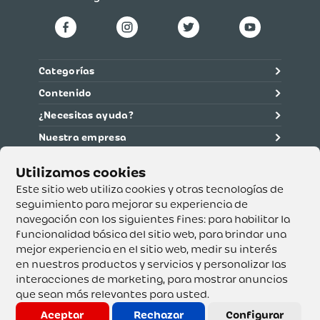
Categorías
Contenido
¿Necesitas ayuda?
Nuestra empresa
Información legal
Ética y cumplimiento
Este sitio web utiliza cookies y otras tecnologías de
seguimiento para mejorar su experiencia de
navegación con los siguientes fines:
para habilitar la
Supertiendas y Drogería Olímpica S.A. - Nit 890.107.487 -
Dirección de notificación: Calle 53 No. 46-192 local 3-01
funcionalidad básica del sitio web
,
para brindar una
Teléfono: 3232540999 - Correo:
mejor experiencia en el sitio web
,
medir su interés
servicioalcliente@olimpica.com.co
en nuestros productos y servicios y personalizar las
interacciones de marketing
,
para mostrar anuncios
que sean más relevantes para usted
.
Copyright o Actualización 2023 OLÍMPICA S.A. Derechos
Reservados.
Aceptar
Rechazar
Configurar