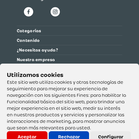
Categorías
Contenido
¿Necesitas ayuda?
Nuestra empresa
Información legal
Ética y cumplimiento
Este sitio web utiliza cookies y otras tecnologías de
seguimiento para mejorar su experiencia de
navegación con los siguientes fines:
para habilitar la
Supertiendas y Drogería Olímpica S.A. - Nit 890.107.487 -
Dirección de notificación: Calle 53 No. 46-192 local 3-01
funcionalidad básica del sitio web
,
para brindar una
Teléfono: 3232540999 - Correo:
mejor experiencia en el sitio web
,
medir su interés
servicioalcliente@olimpica.com.co
en nuestros productos y servicios y personalizar las
interacciones de marketing
,
para mostrar anuncios
que sean más relevantes para usted
.
Copyright o Actualización 2023 OLÍMPICA S.A. Derechos
Reservados.
Aceptar
Rechazar
Configurar